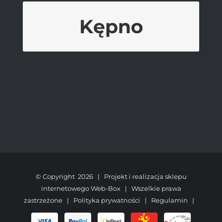
Kępno
DELIKATESY BYSTRA
Kwiatowa 12, 63-600
Kępno
© Copyright
2026 | Projekt i realizacja sklepu
internetowego
Web-Box
| Wszelkie prawa
zastrzeżone |
Polityka prywatności
|
Regulamin
|