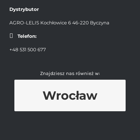
Dystrybutor
AGRO-LELIS Kochłowice 6 46-220 Byczyna
Telefon:
+48 531 500 677
Znajdziesz nas również w:
Wrocław
SKLEP EPI
ul. Komandorska 21 53-342 Wrocław