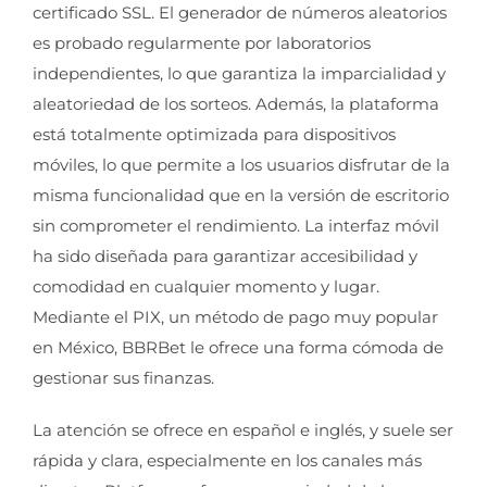
certificado SSL. El generador de números aleatorios
es probado regularmente por laboratorios
independientes, lo que garantiza la imparcialidad y
aleatoriedad de los sorteos. Además, la plataforma
está totalmente optimizada para dispositivos
móviles, lo que permite a los usuarios disfrutar de la
misma funcionalidad que en la versión de escritorio
sin comprometer el rendimiento. La interfaz móvil
ha sido diseñada para garantizar accesibilidad y
comodidad en cualquier momento y lugar.
Mediante el PIX, un método de pago muy popular
en México, BBRBet le ofrece una forma cómoda de
gestionar sus finanzas.
La atención se ofrece en español e inglés, y suele ser
rápida y clara, especialmente en los canales más