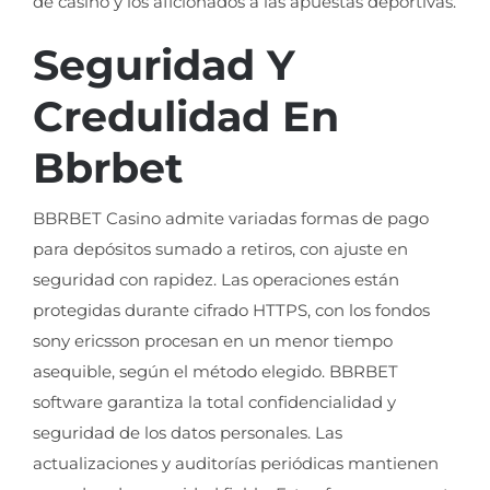
de casino y los aficionados a las apuestas deportivas.
Seguridad Y
Credulidad En
Bbrbet
BBRBET Casino admite variadas formas de pago
para depósitos sumado a retiros, con ajuste en
seguridad con rapidez. Las operaciones están
protegidas durante cifrado HTTPS, con los fondos
sony ericsson procesan en un menor tiempo
asequible, según el método elegido. BBRBET
software garantiza la total confidencialidad y
seguridad de los datos personales. Las
actualizaciones y auditorías periódicas mantienen