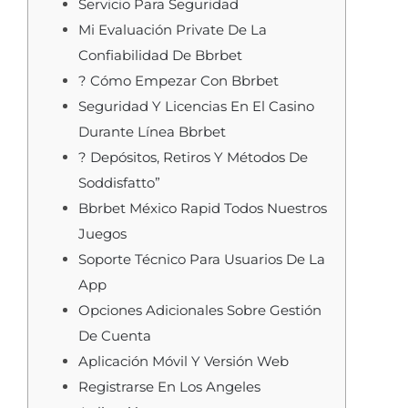
Servicio Para Seguridad
Mi Evaluación Private De La
Confiabilidad De Bbrbet
? Cómo Empezar Con Bbrbet
Seguridad Y Licencias En El Casino
Durante Línea Bbrbet
? Depósitos, Retiros Y Métodos De
Soddisfatto”
Bbrbet México Rapid Todos Nuestros
Juegos
Soporte Técnico Para Usuarios De La
App
Opciones Adicionales Sobre Gestión
De Cuenta
Aplicación Móvil Y Versión Web
Registrarse En Los Angeles