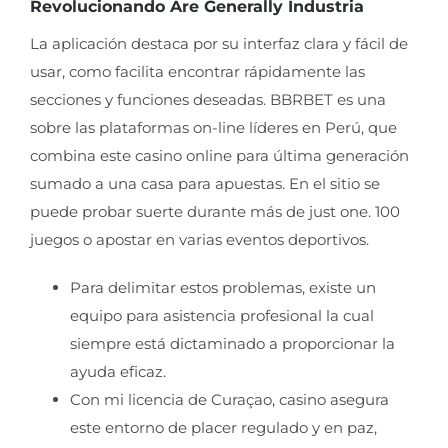
Revolucionando Are Generally Industria
La aplicación destaca por su interfaz clara y fácil de
usar, como facilita encontrar rápidamente las
secciones y funciones deseadas. BBRBET es una
sobre las plataformas on-line líderes en Perú, que
combina este casino online para última generación
sumado a una casa para apuestas. En el sitio se
puede probar suerte durante más de just one. 100
juegos o apostar en varias eventos deportivos.
Para delimitar estos problemas, existe un
equipo para asistencia profesional la cual
siempre está dictaminado a proporcionar la
ayuda eficaz.
Con mi licencia de Curaçao, casino asegura
este entorno de placer regulado y en paz,