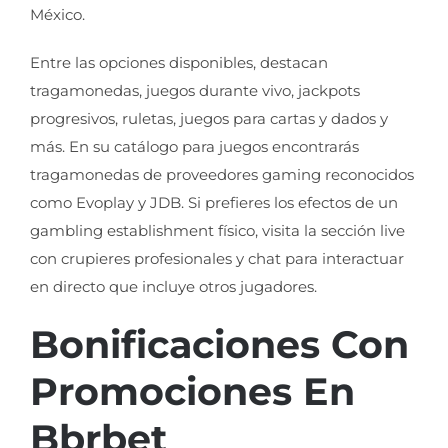
México.
Entre las opciones disponibles, destacan
tragamonedas, juegos durante vivo, jackpots
progresivos, ruletas, juegos para cartas y dados y
más. En su catálogo para juegos encontrarás
tragamonedas de proveedores gaming reconocidos
como Evoplay y JDB. Si prefieres los efectos de un
gambling establishment físico, visita la sección live
con crupieres profesionales y chat para interactuar
en directo que incluye otros jugadores.
Bonificaciones Con
Promociones En
Bbrbet