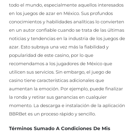
todo el mundo, especialmente aquellos interesados
en los juegos de azar en México. Sus profundos
conocimientos y habilidades analíticas lo convierten
en un autor confiable cuando se trata de las últimas
noticias y tendencias en la industria de los juegos de
azar. Esto subraya una vez más la fiabilidad y
popularidad de este casino, por lo que
recomendamos a los jugadores de México que
utilicen sus servicios. Sin embargo, el juego de
casino tiene características adicionales que
aumentan la emoción. Por ejemplo, puede finalizar
la ronda y retirar sus ganancias en cualquier
momento. La descarga e instalación de la aplicación
BBRBet es un proceso rápido y sencillo.
Términos Sumado A Condiciones De Mis