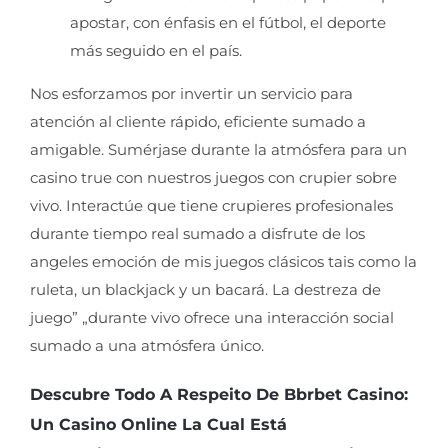
apostar, con énfasis en el fútbol, el deporte
más seguido en el país.
Nos esforzamos por invertir un servicio para
atención al cliente rápido, eficiente sumado a
amigable. Sumérjase durante la atmósfera para un
casino true con nuestros juegos con crupier sobre
vivo. Interactúe que tiene crupieres profesionales
durante tiempo real sumado a disfrute de los
angeles emoción de mis juegos clásicos tais como la
ruleta, un blackjack y un bacará. La destreza de
juego” „durante vivo ofrece una interacción social
sumado a una atmósfera único.
Descubre Todo A Respeito De Bbrbet Casino:
Un Casino Online La Cual Está