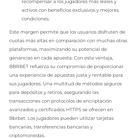
recompensar a los jugadores más leales y
activos con beneficios exclusivos y mejores
condiciones.
Este margen permite que los usuarios disfruten de
cuotas más altas en comparación con muchas otras
plataformas, maximizando su potencial de
ganancias en cada apuesta. Con esta ventaja,
BBRBET refuerza su compromiso de proporcionar
una experiencia de apuestas justa y rentable para
sus jugadores. Una multitud de métodos seguros
para depósitos y retiros, asegurando las
transacciones con protocolos de encriptación
avanzados y certificados HTTPS se ofrecen en
Bbrbet. Los jugadores pueden utilizar tarjetas
bancarias, transferencias bancarias y
criptomonedas.