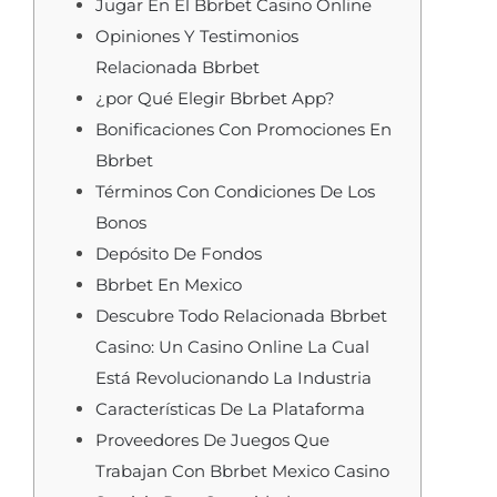
Jugar En El Bbrbet Casino Online
Opiniones Y Testimonios
Relacionada Bbrbet
¿por Qué Elegir Bbrbet App?
Bonificaciones Con Promociones En
Bbrbet
Términos Con Condiciones De Los
Bonos
Depósito De Fondos
Bbrbet En Mexico
Descubre Todo Relacionada Bbrbet
Casino: Un Casino Online La Cual
Está Revolucionando La Industria
Características De La Plataforma
Proveedores De Juegos Que
Trabajan Con Bbrbet Mexico Casino