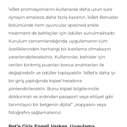
1xBet promosyonlarını kullanarak daha uzun süre
oynayın empieza daha fazla kazanın. 1xBet Bonuslar
bölümünde hem oyuncular sprained ankle
treatment de bahisçiler için ödüller sunulmaktadır.
Kurulum tamamlandığında, uygulamanın tüm
özelliklerinden herhangi bir kısıtlama olmaksızın
yararlanabileceksiniz. Kullanıcılar, bahisler için
verilen birikmiş puanları bonus anahtarları ile
değiştirebilir ve ödüller toplayabilir. 1xBet’e daha iyi
bir giriş yaptığında kişisel hesabına
yönlendirilecektir. Bunu kişisel bilgilerinizle
doldurmalı ve ardından pasaport veya ehliyet gibi
tanımlayıcı bir belgenin dijital” „kopyasını veya
fotoğrafını sağlamalısınız.
Bet’e Giriş Engeli Varken, Uygulama