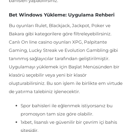
bahisleri yapabilirsiniz.
Bet Windows Yükleme: Uygulama Rehberi
Bu oyunları Rulet, Blackjack, Jackpot, Poker ve
Bakara gibi kategorilere göre filtreleyebilirsiniz.
Canlı On line casino oyunları XPG, Palpitante
Gaming, Lucky Streak ve Evolution Gambling gibi
tanınmış sağlayıcılar tarafından geliştirilmiştir.
Uygulamayı yüklemek için Başlat Menüsünden bir
klasörü seçebilir veya yeni bir klasör
oluşturabilirsiniz. Bu son işlem ile birlikte em virtude
de yatırma talebiniz işlenecektir.
Spor bahisleri ile eğlenmek istiyorsanız bu
promosyon tam size göre olabilir.
1xbet, lisanslı ve güvenilir bir çevrim içi bahis
sitesidir.