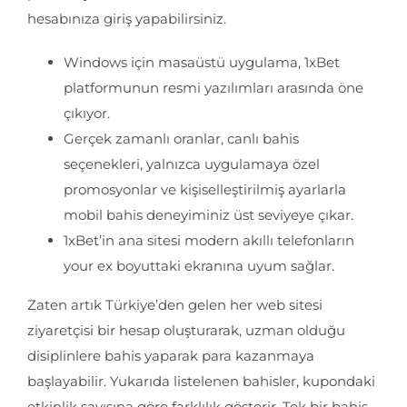
hesabınıza giriş yapabilirsiniz.
Windows için masaüstü uygulama, 1xBet
platformunun resmi yazılımları arasında öne
çıkıyor.
Gerçek zamanlı oranlar, canlı bahis
seçenekleri, yalnızca uygulamaya özel
promosyonlar ve kişiselleştirilmiş ayarlarla
mobil bahis deneyiminiz üst seviyeye çıkar.
1xBet’in ana sitesi modern akıllı telefonların
your ex boyuttaki ekranına uyum sağlar.
Zaten artık Türkiye’den gelen her web sitesi
ziyaretçisi bir hesap oluşturarak, uzman olduğu
disiplinlere bahis yaparak para kazanmaya
başlayabilir. Yukarıda listelenen bahisler, kupondaki
etkinlik sayısına göre farklılık gösterir. Tek bir bahis