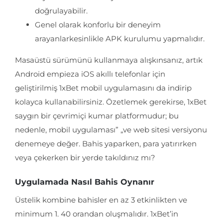
doğrulayabilir.
Genel olarak konforlu bir deneyim
arayanlarkesinlikle APK kurulumu yapmalıdır.
Masaüstü sürümünü kullanmaya alışkınsanız, artık
Android empieza iOS akıllı telefonlar için
geliştirilmiş 1xBet mobil uygulamasını da indirip
kolayca kullanabilirsiniz. Özetlemek gerekirse, 1xBet
saygın bir çevrimiçi kumar platformudur; bu
nedenle, mobil uygulaması” „ve web sitesi versiyonu
denemeye değer. Bahis yaparken, para yatırırken
veya çekerken bir yerde takıldınız mı?
Uygulamada Nasıl Bahis Oynanır
Üstelik kombine bahisler en az 3 etkinlikten ve
minimum 1. 40 orandan oluşmalıdır. 1xBet’in